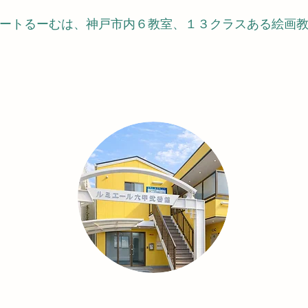
らアートるーむは、神戸市内６教室、１３クラスある絵画