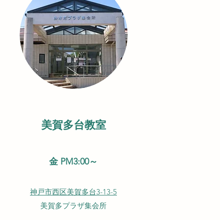
美賀多台教室
金 PM3:00～
神戸市西区美賀多台3-13-5
美賀多プラザ集会所