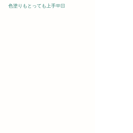
色塗りもとっても上手🫶🏻