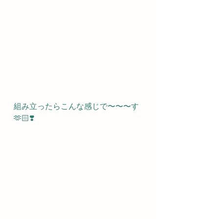
組み立ったらこんな感じで〜〜〜す
🫶🏻❣️