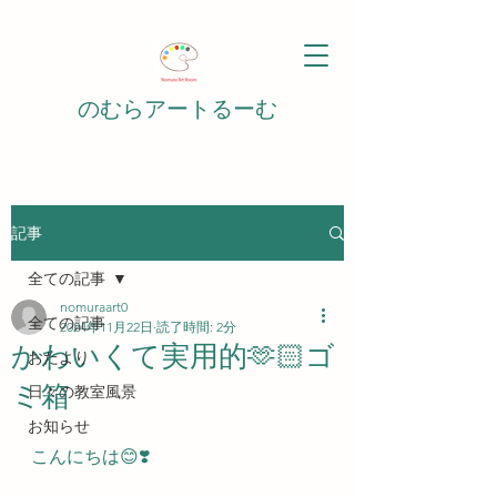
のむらアートるーむ
記事
全ての記事
nomuraart0
全ての記事
2024年11月22日
読了時間: 2分
かわいくて実用的🫶🏻ゴ
おたより
ミ箱
日々の教室風景
お知らせ
こんにちは😊❣️