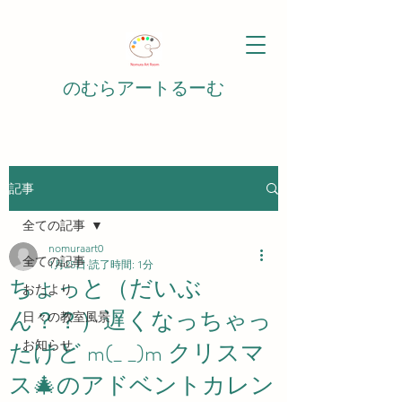
のむらアートるーむ
記事
全ての記事
nomuraart0
全ての記事
1月25日
読了時間: 1分
ちょっと（だいぶ
おたより
ん？？）遅くなっちゃっ
日々の教室風景
たけど m(_ _)m クリスマ
お知らせ
ス🎄のアドベントカレン