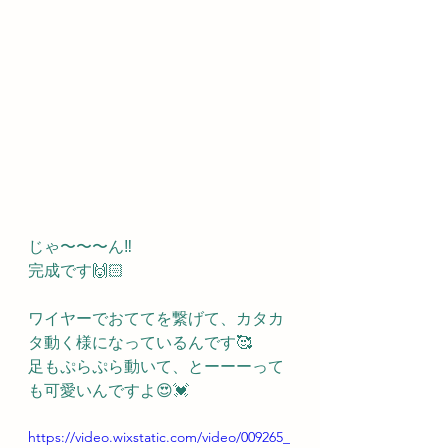
じゃ〜〜〜ん‼️
完成です🙌🏻
ワイヤーでおててを繋げて、カタカ
タ動く様になっているんです🥰
足もぷらぷら動いて、とーーーって
も可愛いんですよ😍💓
https://video.wixstatic.com/video/009265_