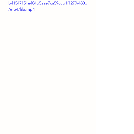
b41547151e404b5aae7ca59ccb1f1279/480p
/mp4/file.mp4