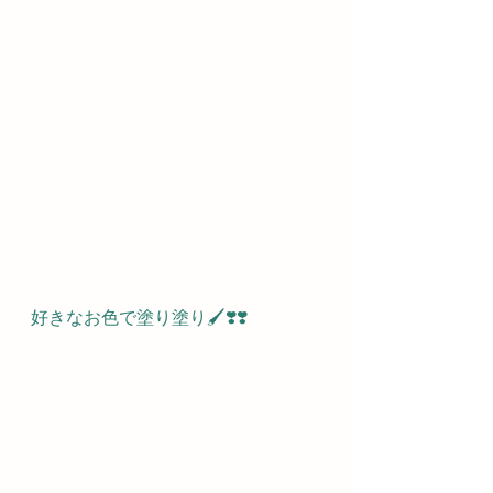
好きなお色で塗り塗り🖌❣️❣️