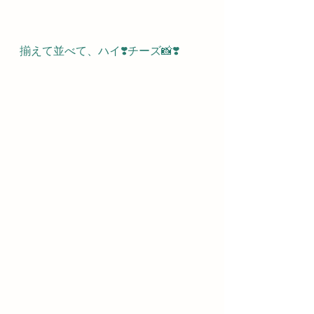
揃えて並べて、ハイ❣️チーズ📸❣️