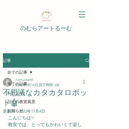
のむらアートるーむ
記事
全ての記事
nomuraart0
全ての記事
2022年9月16日
読了時間: 2分
不思議なカタカタロボッ
おたより
ト🤖
日々の教室風景
お知らせ
更新日：
2022年11月4日
こんにちは✨
教室では、とってもかわいくて楽し