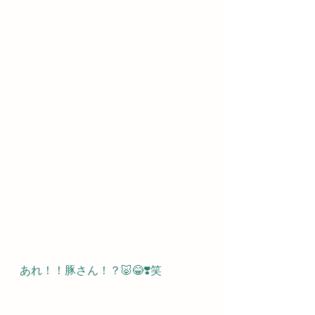
あれ！！豚さん！？🐷😂❣️笑