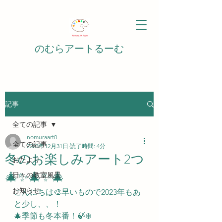
のむらアートるーむ
記事
全ての記事
nomuraart0
全ての記事
2023年12月31日
読了時間: 4分
冬のお楽しみアート2つ
おたより
🎄✨🎄✨🎄
日々の教室風景
お知らせ
こんにちは🎨早いもので2023年もあ
と少し、、！
🎄季節も冬本番！🍃❄️