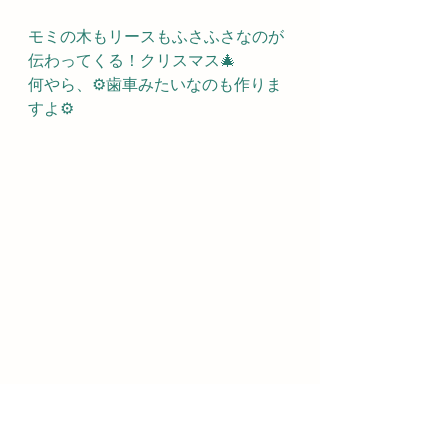
モミの木もリースもふさふさなのが
伝わってくる！クリスマス🎄
何やら、⚙歯車みたいなのも作りま
すよ⚙
歯車にも絵を描いたり、色をぬりま
ーす✨🎨