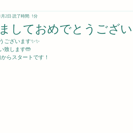
年1月2日
読了時間: 1分
ましておめでとうござい
うございます✨✨
い致します🤲
水)からスタートです！