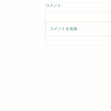
コメント
コメントを追加…
なが〜い巻き物🌀