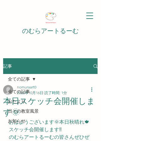
のむらアートるーむ
記事
全ての記事
nomuraart0
全ての記事
2022年10月16日
読了時間: 1分
本日スケッチ会開催しま
おたより
す🌞
日々の教室風景
お知らせ
おはようございます🌞本日秋晴れ🍁
スケッチ会開催します‼️
のむらアートるーむの皆さんぜひぜ