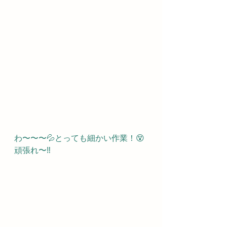
わ〜〜〜💦とっても細かい作業！😵
頑張れ〜‼️