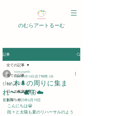
のむらアートるーむ
記事
全ての記事
nomuraart0
全ての記事
2024年6月10日
読了時間: 2分
the 木🌲の周りに集ま
おたより
れ〜〜🕊️🦋☁️
日々の教室風景
お知らせ
更新日：
2025年6月19日
こんにちは😀
段々と太陽も夏のリハーサルのよう